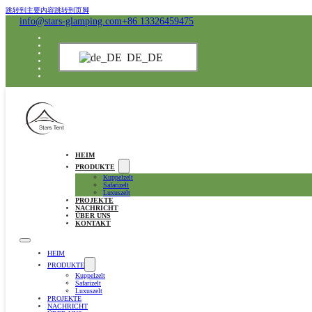
跳转到主要内容
跳转到页脚
info@stars-glamping.com
+86 13326459475
DE_DE
HEIM
PRODUKTE
Kuppelzelt
Safarizelt
Luxuszelt
PROJEKTE
NACHRICHT
ÜBER UNS
KONTAKT
HEIM
PRODUKTE
Kuppelzelt
Safarizelt
Luxuszelt
PROJEKTE
NACHRICHT