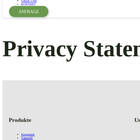
ÜBER UNS
KONTAKT
ANFRAGE
Privacy State
Produkte
U
Kuppelzelt
Safarizelt