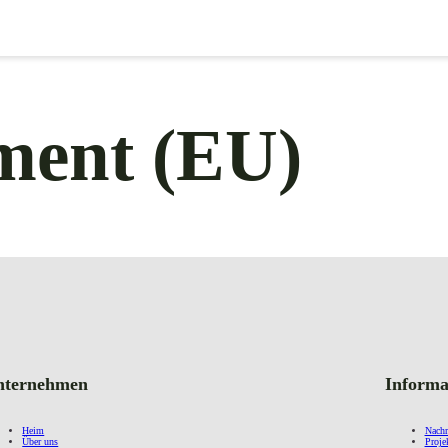
ment (EU)
nternehmen
Informa
Heim
Nachr
Über uns
Proje