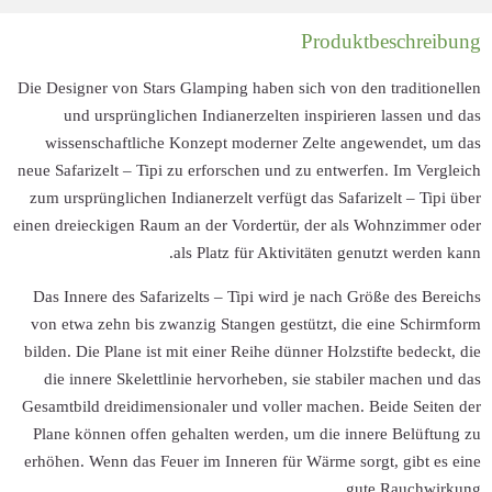
Die Designer von S
und ursprüng
wissenschaftli
neue Safarizelt – T
zum ursprüngliche
einen dreieckigen 
Das Innere des S
von etwa zehn bi
bilden. Die Plane 
die innere Skel
Gesamtbild dreidi
Plane können off
erhöhen. Wenn das