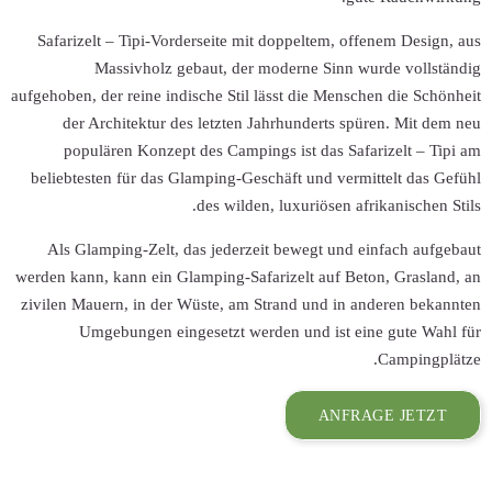
Safarizelt – Tip
Massivh
aufgehoben, der rein
der Architek
populären Ko
beliebtesten für
Als Glamping-Z
werden kann, kann 
zivilen Mauern, i
Umgebunge