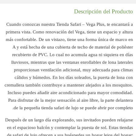
Cuando conozcas n
primera vista. Com
más confortable. D
A y está hecha 
recubierto de 
lluviosos, mient
proporcionan 
cálidos y húm
cremallera también
Incluso puedes a
Para disfrutar de 
de la pequeña 
Después de un larg
en el espacioso ba
de safari de lujo 