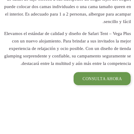
puede colocar dos 
el interior. Es ad
Elevamos el estánda
con un nuevo al
experiencia de r
glamping sorprende
destacará 