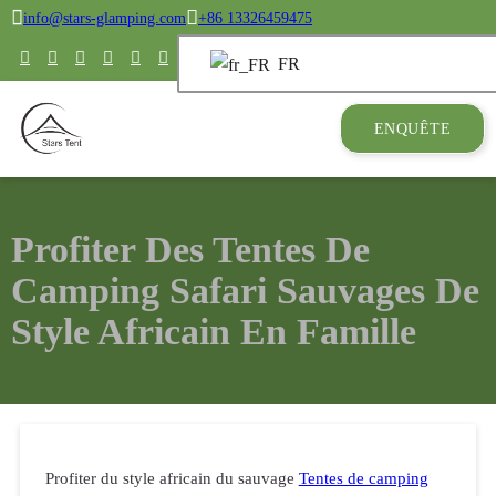
info@stars-glamping.com
+86 13326459475
FR
ENQUÊTE
Profiter Des Tentes De
Camping Safari Sauvages De
Style Africain En Famille
Profiter du style africain du sauvage
Tentes de camping