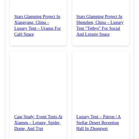
Stars Glamping Project In
Stars Glamping Project In
Xiangyang, China –
Shenzhen, China – Luxury
Luxury Tent – Uranus For
Tent “Tethys” For Social
Café Space
And Leisure Space
Case Study: Event Tents At
Luxury Tent – Patron | A
Xiamen – Leisure, Spider,
Stellar Desert Reception
Dome, And Tipi
Hall In Zhongwei