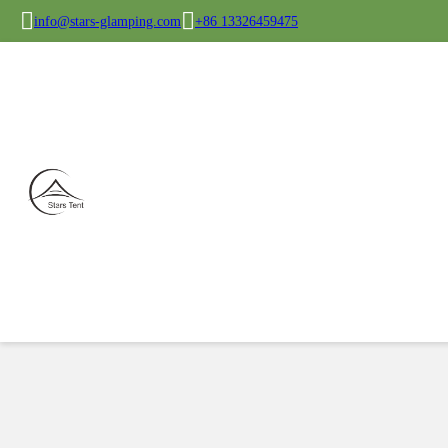
info@stars-glamping.com
+86 13326459475