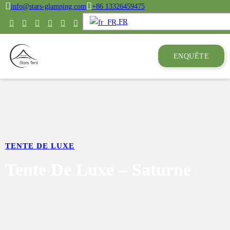
info@stars-glamping.com
+86 13326459475
FR
ENQUÊTE
TENTE DE LUXE
Tente De Luxe – Saturne