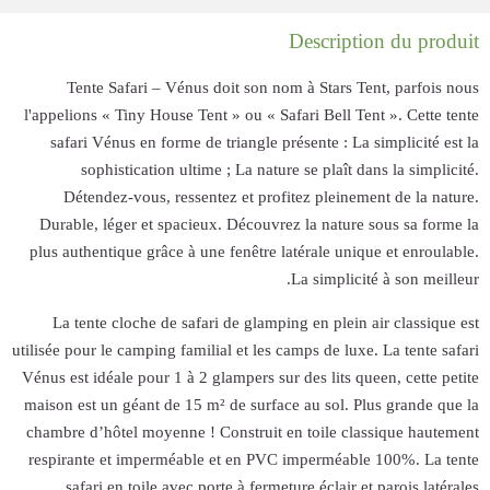
Tente Safar
l'appelions « Tiny
safari Vénus e
sophistica
Détendez-vou
Durable, léger 
plus authentique 
La tente cloch
utilisée pour le cam
Vénus est idéale po
maison est un géan
chambre d’hôtel m
respirante et im
safari en toi