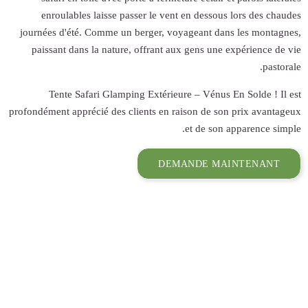
enroulables 
journées d'été. 
paissant dans 
Tente Safa
profondément appréc