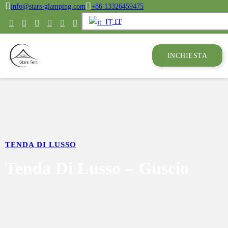
info@stars-glamping.com
+86 13326459475
IT
INCHIESTA
TENDA DI LUSSO
Tenda Di Lusso – Guscio