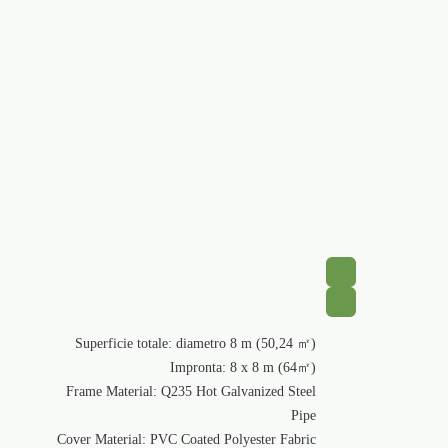
Superficie
Frame Mater
Cover Materia