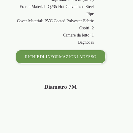
Frame Mater
Cover Materia
RICHIE