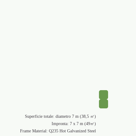
Superfici
Frame Mater