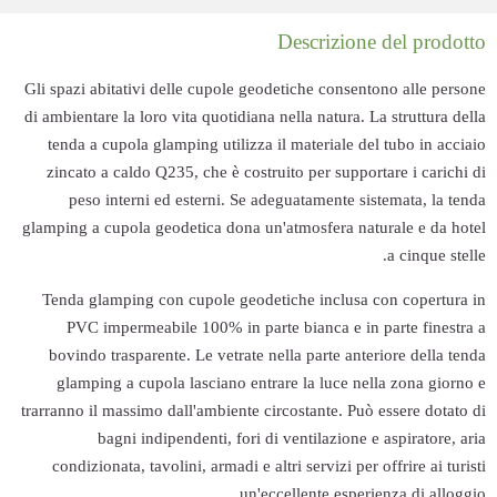
Gli spazi abitativ
di ambientare la lo
tenda a cupola 
zincato a caldo
peso interni
glamping a cupola 
Tenda glamping
PVC imperme
bovindo traspar
glamping a cu
trarranno il massi
bagni in
condizionata, t