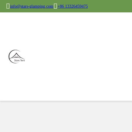
info@stars-glamping.com
+86 13326459475