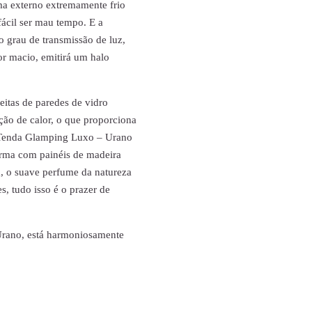
ma externo extremamente frio
fácil ser mau tempo. E a
 grau de transmissão de luz,
ior macio, emitirá um halo
eitas de paredes de vidro
ção de calor, o que proporciona
a Tenda Glamping Luxo – Urano
orma com painéis de madeira
a, o suave perfume da natureza
s, tudo isso é o prazer de
Urano, está harmoniosamente