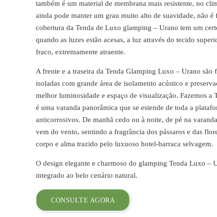
também é um material de membrana mais resistente, no cli
ainda pode manter um grau muito alto de suavidade, não é 
cobertura da Tenda de Luxo glamping – Urano tem um certo
quando as luzes estão acesas, a luz através do tecido super
fraco, extremamente atraente.
A frente e a traseira da Tenda Glamping Luxo – Urano são f
isoladas com grande área de isolamento acústico e preserva
melhor luminosidade e espaço de visualização. Fazemos 
é uma varanda panorâmica que se estende de toda a plataf
anticorrosivos. De manhã cedo ou à noite, de pé na varand
vem do vento, sentindo a fragrância dos pássaros e das flore
corpo e alma trazido pelo luxuoso hotel-barraca selvagem.
O design elegante e charmoso do glamping Tenda Luxo – 
integrado ao belo cenário natural.
CONSULTE AGORA