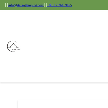
info@stars-glamping.com
+86 13326459475