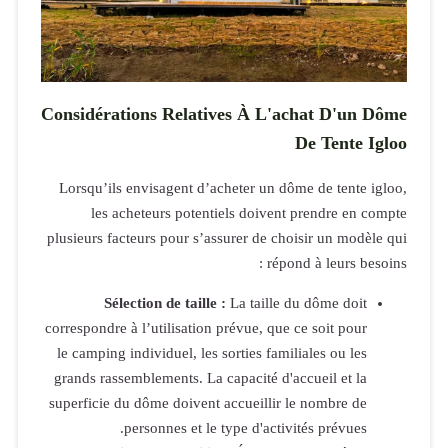
Considérati
Lorsqu’ils e
les ach
plusieurs fact
Sélec
correspondre à
le camping in
grands rassem
superficie du
p