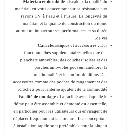
Matériau
matériau en v
rayons UV,
matériau 
auront un im
C
fonction
planchers 
po
fon
accessoires c
crochets po
Facilité de
dôme peut être
en particulier 
déplacer fréqu
à installation 