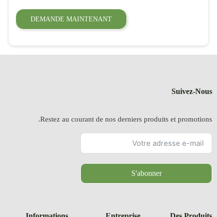
DEMANDE
Restez a
Information