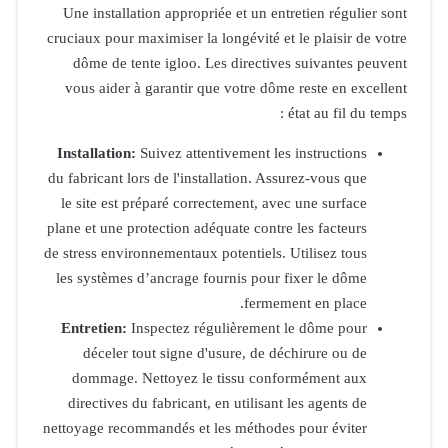
Une installa
cruciaux pour 
dôme de t
vous aider 
Installation
du fabricant l
le site est 
plane et une p
de stress envi
les systèmes
Entretien:
I
déceler 
dommage. 
directives 
nettoyage reco