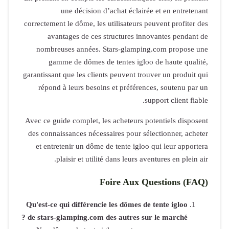
un
correctement l
avanta
nombreuse
gamme 
garantissant q
répond à 
Avec ce guide
des connaiss
et entrete
plai
Qu'est-ce qui
de stars-gla