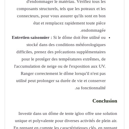
d'endo
composants s
connecteurs,
éta
Entretien sais
stocké
difficiles, 
pour le p
l'accumulatio
Ranger cor
utilisé peut 
Investir da
unique et pol
En prenant en 