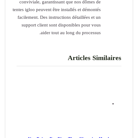
conviviale,
tentes igloo pe
facilement. D
support cl