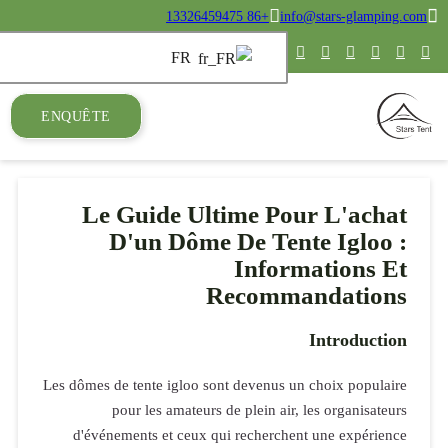
ENQUÊTE
Le G
D'
Les dômes de t
pou
d'événeme