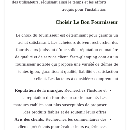
des utilisateurs
Le choix du 
achat satis
fournisseurs 
de qualité et
fournisseur 
tentes igloo
c
Réputation d
la réputa
marques établi
des prod
Avis des clien
clients pré