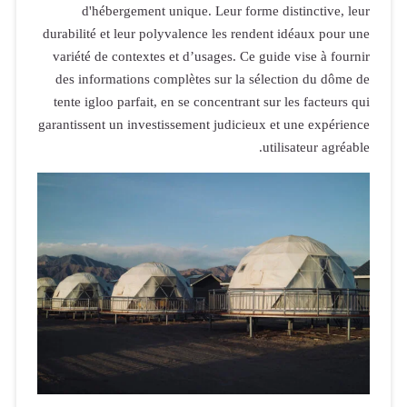
d'héber
durabilité et 
variété de c
des informa
tente igloo p
garantissent u