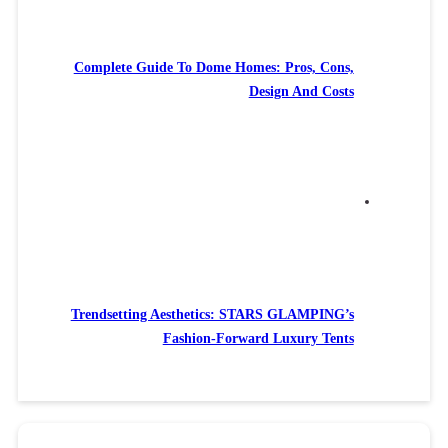
Complete 
Trendsett