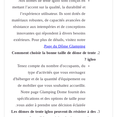
Nos dômes
mettant l’accen
l’expérien
matériaux robu
résistance au
innovantes 
extérieurs. Po
Comment chois
Tenez comp
type
d'héberger et
de mobilie
Notre pa
spécificati
vous aider 
Les dômes de t