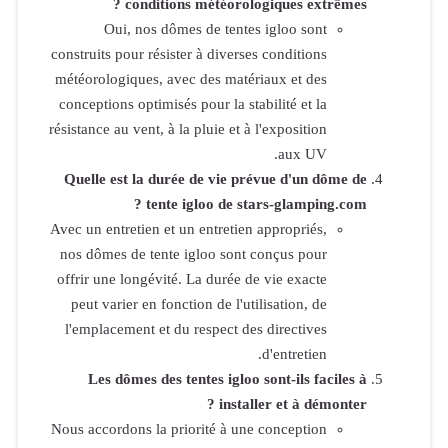
c
Oui,
construits pou
météorologiq
conceptions 
résistance au 
Quelle est
Avec un entre
nos dômes d
offrir une l
peut varier
l'emplaceme
Les dôm
Nous accordon