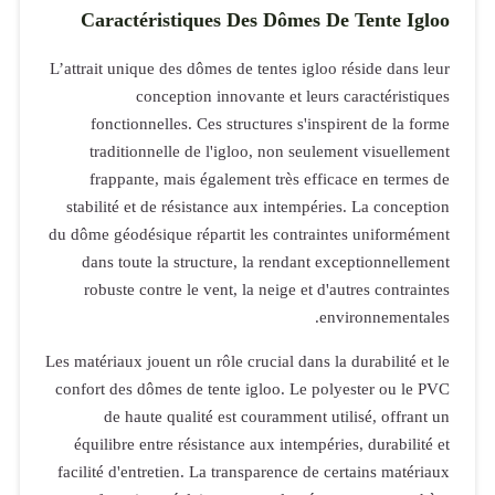
Caracté
L’attrait uniq
co
fonction
traditio
frappant
stabilité et
du dôme géodés
dans toute
robuste co
Les matériaux j
confort des d
de hau
équilibre e
facilité d'en