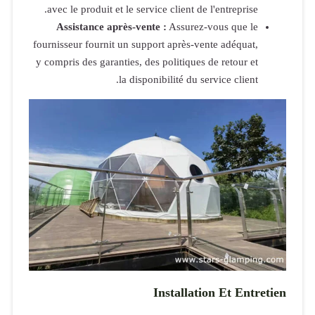
avec le prod
Assistan
fournisseur fo
y compris des