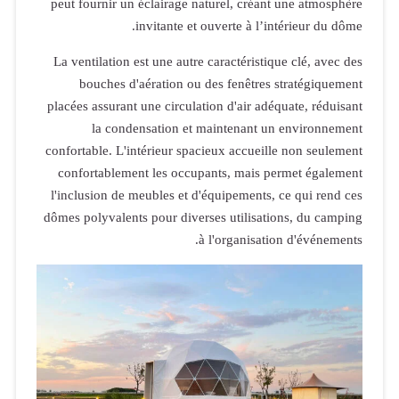
peut fournir
La ventilati
bouches
placées assur
la c
confortable. 
confortabl
l'inclusion 
dômes polyval