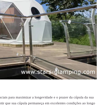
uciais para maximizar a longevidade e o prazer da cúpula da sua
rantir que sua cúpula permaneça em excelentes condições ao longo