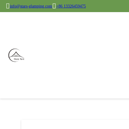
info@stars-glamping.com
+86 13326459475