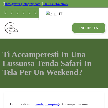
info@stars-glamping.com
+86 13326459475
IT
INCHIESTA
Ti Accamperesti In Una
Lussuosa Tenda Safari In
Tela Per Un Weekend?
Dormiresti in un
tenda glamping
? Accampati in una