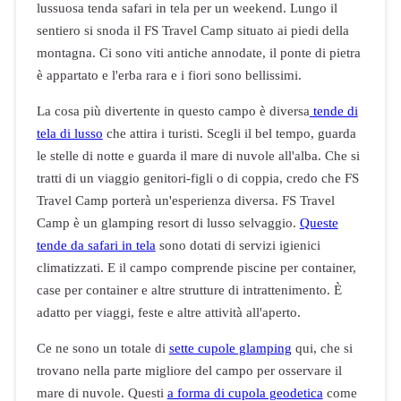
lussuosa tenda safari in tela per un weekend. Lungo il
sentiero si snoda il FS Travel Camp situato ai piedi della
montagna. Ci sono viti antiche annodate, il ponte di pietra
è appartato e l'erba rara e i fiori sono bellissimi.
La cosa più divertente in questo campo è diversa
tende di
tela di lusso
che attira i turisti. Scegli il bel tempo, guarda
le stelle di notte e guarda il mare di nuvole all'alba. Che si
tratti di un viaggio genitori-figli o di coppia, credo che FS
Travel Camp porterà un'esperienza diversa. FS Travel
Camp è un glamping resort di lusso selvaggio.
Queste
tende da safari in tela
sono dotati di servizi igienici
climatizzati. E il campo comprende piscine per container,
case per container e altre strutture di intrattenimento. È
adatto per viaggi, feste e altre attività all'aperto.
Ce ne sono un totale di
sette cupole glamping
qui, che si
trovano nella parte migliore del campo per osservare il
mare di nuvole. Questi
a forma di cupola geodetica
come