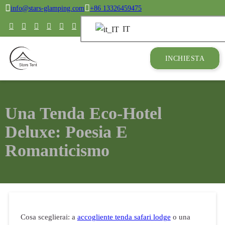
info@stars-glamping.com
+86 13326459475
IT
INCHIESTA
Una Tenda Eco-Hotel
Deluxe: Poesia E
Romanticismo
Cosa sceglierai: a
accogliente tenda safari lodge
o una