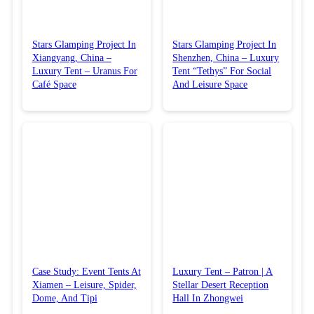
Stars Glamping Project In
Stars Glamping Project In
Xiangyang, China –
Shenzhen, China – Luxury
Luxury Tent – Uranus For
Tent “Tethys” For Social
Café Space
And Leisure Space
Case Study: Event Tents At
Luxury Tent – Patron | A
Xiamen – Leisure, Spider,
Stellar Desert Reception
Dome, And Tipi
Hall In Zhongwei