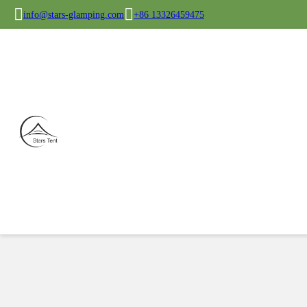
info@stars-glamping.com
+86 13326459475