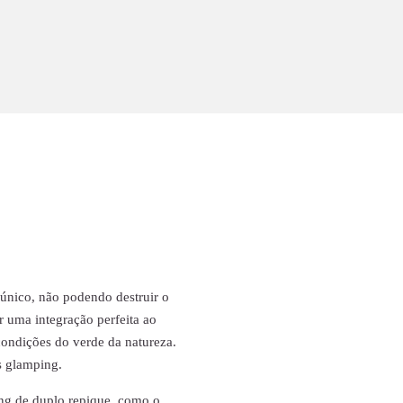
único, não podendo destruir o
r uma integração perfeita ao
condições do verde da natureza.
s glamping.
g de duplo repique, como o