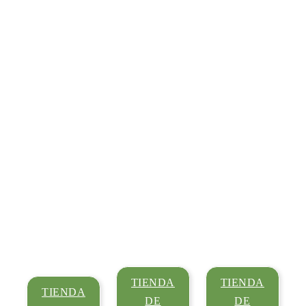
Productos
Explore nuestra gama de tiendas de campaña de alta calidad
TIENDA
TIENDA
TIENDA
DE
DE