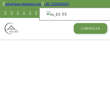
info@stars-glamping.com
+86 13326459475
ES
CONSULTA